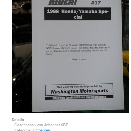
Details
Geschrieben von
JohannesXBR
Kategorie:
Umbauten