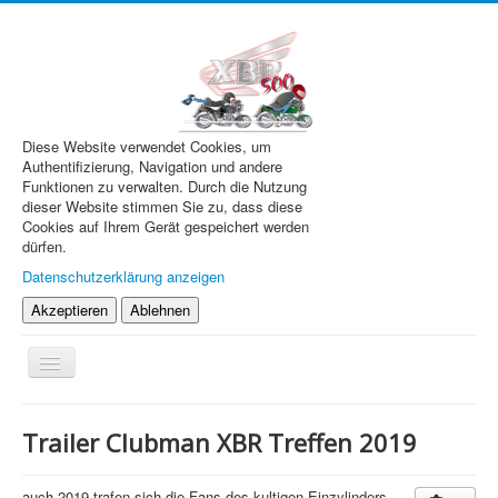
Diese Website verwendet Cookies, um
Authentifizierung, Navigation und andere
Funktionen zu verwalten. Durch die Nutzung
dieser Website stimmen Sie zu, dass diese
Cookies auf Ihrem Gerät gespeichert werden
dürfen.
Datenschutzerklärung anzeigen
Akzeptieren
Ablehnen
Navigation
an/aus
XBR.de
Trailer Clubman XBR Treffen 2019
Technik
Forum
auch 2019 trafen sich die Fans des kultigen Einzylinders